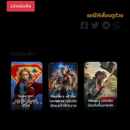
แจ้งหนังเสีย
แชร์ให้เพื่อนดูด้วย
หนังเรื่องอื่นๆ
Ready or Not 2:
Here I Come
S
Masters of the
์
Hungry (2026)
(2026) เกมพร้อม
(
Universe (2026)
มันเด้งขึ้นมาแดก
ตาย 2
นักรบเจ้าจักรวาล