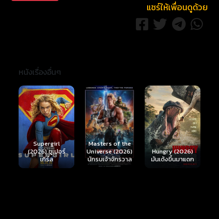
แชร์ให้เพื่อนดูด้วย
หนังเรื่องอื่นๆ
Ready or Not 2:
Here I Come
Masters of the
ร์
Hungry (2026)
(2026) เกมพร้อม
(
Universe (2026)
มันเด้งขึ้นมาแดก
ตาย 2
นักรบเจ้าจักรวาล