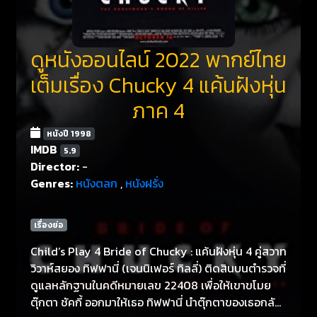
ดูหนังออนไลน์ 2022 พากย์ไทย
เต็มเรื่อง Chucky 4 แค้นฝังหุ่น
ภาค 4
หนังปี 1998
IMDB
5.9
Director:
-
Genres:
หนังตลก
,
หนังฝรั่ง
เรื่องย่อ
Child’s Play 4 Bride of Chucky : แค้นฝังหุ่น 4 คู่สวาท
วิวาห์สยอง ทิฟฟานี่ (เจนนิเฟอร์ ทิลลี่) ติดสินบนตำรวจที่
ดูแลหลักฐานในคดีหมายเลข 22408 เพื่อให้เขาขโมย
ตุ๊กตา ชัคกี้ ออกมาให้เธอ ทิฟฟานี่ นำตุ๊กตาของเธอกลับ