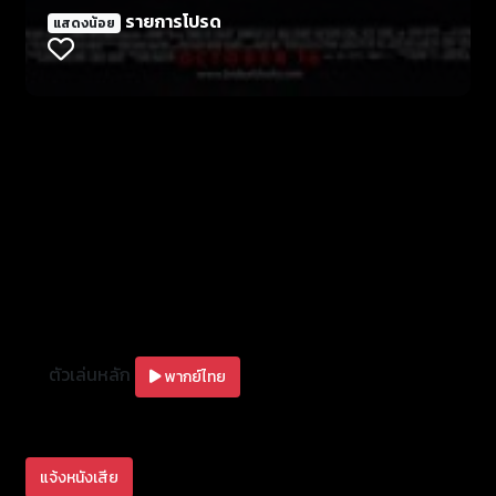
ไป ทำพิธีคืนชีพ ตามตำราวูดูมนต์ดำ เพื่อเรียกวิญญาณ
รายการโปรด
แสดงน้อย
ของคนรักของเธอ ชาล์ส เรย์ หรือ ชัคกี้ (พากย์เสียงโดย
แบรด ดูริฟ) ฆาตกรโหดที่ทำการฆาตกรรมในร้านขาย
ของเล่นในปี 1988 ที่เมืองล็อคพ็อท โดย ทิฟฟานี่ และ ชัค
กี้ ร่วมกันทำทุกอย่างที่คู่รักพึงกระทำกัน รวมทั้งการ
ฆาตกรรม ที่เกิดขึ้นด้วยความพร้อมใจของ ทิฟฟานี่ และ
เธอยังคงต้องการจะแต่งงานกับ ชัคกี้ แม้ว่าเขาจะตายไป
แล้ว เธอนำวิญญาณของ ชัคกี้ ไปใส่ไว้ในตุ๊กตา ในขณะที่
เธอกำลังแช่อยู่ในอ่างอาบน้ำพร้อมดูภาพยนตร์เรื่อง เจ้า
สาวของแฟรงเกนสไตน์ เธอก็ถูกไฟดูดตายโดยฝีมือของ
ชัคกี้ ต่อจากนั้น ชัคกี้ ก็ใช้ตำรามนต์ดำนำวิญญาณของ
ทิฟฟานี่ ไปไว้ในตุ๊กตาเจ้าสาวที่เธอเคยให้ เพื่อจะได้เป็นคู่
ชีวิตกัน ต่อมา ชัคกี้ กับ ทิฟฟานี่ ต้องการจะไปเอา
เครื่องรางวิเศษที่ป่าช้าฟอเรสท์ฮิลล์ในเมืองแฮคเคนแซก
ตัวเล่นหลัก
รัฐนิวเจอซี่ ถ้าชัคกี้สามารถได้เครื่องรางวิเศษกลับมา เขา
พากย์ไทย
และหวานใจก็สามารถกลับมาเป็นคน อีกครั้ง
แจ้งหนังเสีย