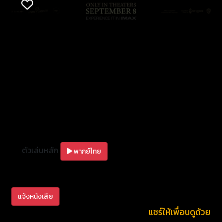
Irene as she once again comes face-to-face with
Valak, the demon nun.
ตัวเล่นหลัก
พากย์ไทย
แจ้งหนังเสีย
แชร์ให้เพื่อนดูด้วย