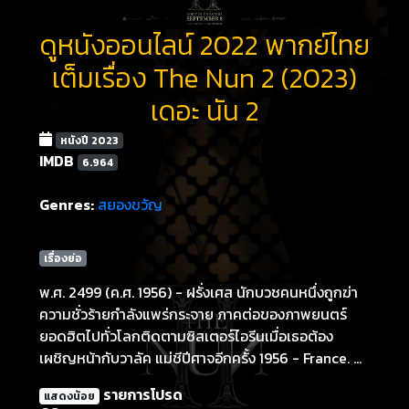
ดูหนังออนไลน์ 2022 พากย์ไทย
เต็มเรื่อง The Nun 2 (2023)
เดอะ นัน 2
หนังปี 2023
IMDB
6.964
Genres:
สยองขวัญ
เรื่องย่อ
พ.ศ. 2499 (ค.ศ. 1956) - ฝรั่งเศส นักบวชคนหนึ่งถูกฆ่า
ความชั่วร้ายกำลังแพร่กระจาย ภาคต่อของภาพยนตร์
ยอดฮิตไปทั่วโลกติดตามซิสเตอร์ไอรีนเมื่อเธอต้อง
เผชิญหน้ากับวาลัค แม่ชีปีศาจอีกครั้ง 1956 - France. A
priest is murdered. An evil is spreading. The
รายการโปรด
แสดงน้อย
sequel to the worldwide smash hit follows Sister