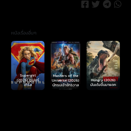
หนังเรื่องอื่นๆ
Ready or Not 2:
Here I Come
S
Masters of the
์
Hungry (2026)
(2026) เกมพร้อม
(
Universe (2026)
มันเด้งขึ้นมาแดก
ตาย 2
นักรบเจ้าจักรวาล