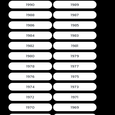
1990
1989
1988
1987
1986
1985
1984
1983
1982
1981
1980
1979
1978
1977
1976
1975
1974
1973
1972
1971
1970
1969