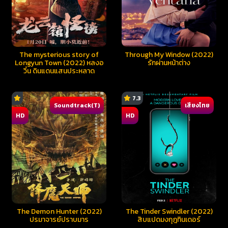
The mysterious story of
Through My Window (2022)
Longyun Town (2022) หลงอ
รักผ่านหน้าต่าง
วิ๋น ดินแดนแสนประหลาด
7.3
Soundtrack(T)
เสียงไทย
HD
HD
The Demon Hunter (2022)
The Tinder Swindler (2022)
ปรมาจารย์ปราบมาร
สิบแปดมงกุฎทินเดอร์