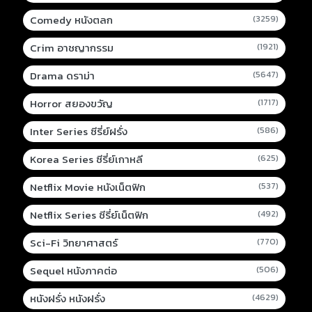
Comedy หนังตลก
(3259)
Crim อาชญากรรม
(1921)
Drama ดราม่า
(5647)
Horror สยองขวัญ
(1717)
Inter Series ซีรี่ย์ฝรั่ง
(586)
Korea Series ซีรี่ย์เกาหลี
(625)
Netflix Movie หนังเน็ตฟิก
(537)
Netflix Series ซีรี่ย์เน็ตฟิก
(492)
Sci-Fi วิทยาศาสตร์
(770)
Sequel หนังภาคต่อ
(506)
หนังฝรั่ง หนังฝรั่ง
(4629)