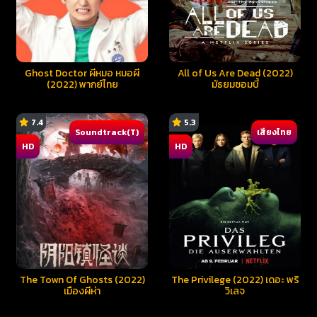
Ghost Doctor ผีหมอ หมอผี
All of Us Are Dead (2022)
(2022) พากย์ไทย
มัธยมซอมบี้
7.4
5.3
Soundtrack(T)
เสียงไทย
HD
HD
The Town Of Ghosts (2022)
The Privilege (2022) เดอะ พริ
เมืองผีห่า
วิเลจ