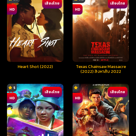
เสียงไทย
เสียงไทย
HD
HD
Heart Shot (2022)
Texas Chainsaw Massacre
(2022) สิงหาสับ 2022
5
เสียงไทย
เสียงไทย
HD
HD