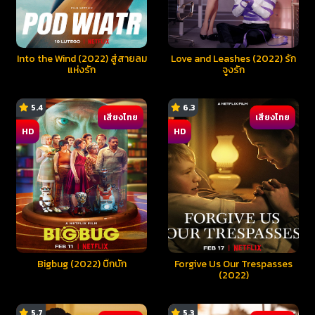
Into the Wind (2022) สู่สายลม
Love and Leashes (2022) รัก
แห่งรัก
จูงรัก
5.4
6.3
เสียงไทย
เสียงไทย
HD
HD
Bigbug (2022) บิ๊กบั๊ก
Forgive Us Our Trespasses
(2022)
5.7
5.3