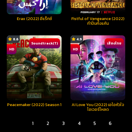
Erax (2022) อีแร็กซ์
Fistful of Vengeance (2022)
กำปั่นคั่งแค้น
8.6
4.9
Soundtrack(T)
เสียงไทย
HD
HD
Peacemaker (2022) Season 1
AI Love You (2022) เอไอหัวใจ
โอเวอร์โหลด
1
2
3
4
5
6