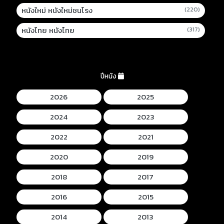
หนังใหม่ หนังใหม่ชนโรง
(220)
หนังไทย หนังไทย
(317)
ปีหนัง
2026
2025
2024
2023
2022
2021
2020
2019
2018
2017
2016
2015
2014
2013