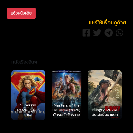
แจ้งหนังเสีย
แชร์ให้เพื่อนดูด้วย
หนังเรื่องอื่นๆ
Ready or Not 2:
Here I Come
S
Masters of the
์
Hungry (2026)
(2026) เกมพร้อม
(
Universe (2026)
มันเด้งขึ้นมาแดก
ตาย 2
นักรบเจ้าจักรวาล