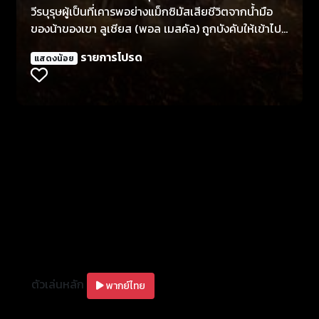
วีรบุรุษผู้เป็นที่เคารพอย่างแม็กซิมัสเสียชีวิตจากน้ำมือ
ของน้าของเขา ลูเชียส (พอล เมสคัล) ถูกบังคับให้เข้าไป
ในโคลอสเซียม หลังจากที่บ้านของเขาถูกยึดครองโดย
รายการโปรด
แสดงน้อย
จักรพรรดิผู้เผด็จการ ที่บัดนี้เป็นผู้นำโรมซึ่งปกครองด้วย
ความเข้มงวดและโหดร้าย ด้วยความแค้นในหัวใจและ
อนาคตของจักรวรรดิที่อยู่ในความเสี่ยง ลูเชียสต้องหัน
กลับไปมองอดีตเพื่อค้นหาความแข็งแกร่งและเกียรติยศ
เพื่อคืนความรุ่งเรืองของโรมให้กับผู้คนของเขา
ตัวเล่นหลัก
พากย์ไทย