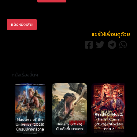
แจ้งหนังเสีย
แชร์ให้เพื่อนดูด้วย
หนังเรื่องอื่นๆ
Ready or Not 2:
Here I Come
S
Masters of the
์
Hungry (2026)
(2026) เกมพร้อม
(
Universe (2026)
มันเด้งขึ้นมาแดก
ตาย 2
นักรบเจ้าจักรวาล