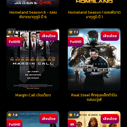
Homeland Season 6 - แผน
Homeland Season 1 แผนพิฆาต
พิฆาตมาตุภูมิ ปี 6
มาตุภูมิ ปี 1
7
7.1
เสียงไทย
เสียงไทย
FullHD
FullHD
Margin Call เงินเดือด
Real Steel ศึกหุ่นเหล็กกำปั้น
ถล่มปฐพี
7.6
7.4
เสียงไทย
เสียงไทย
FullHD
4K