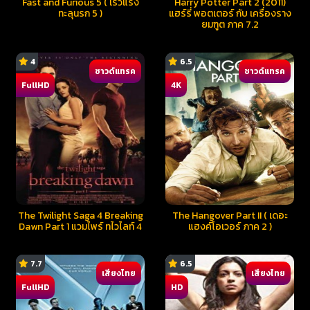
Fast and Furious 5 ( เร็วแรง
Harry Potter Part 2 (2011)
ทะลุนรก 5 )
แฮร์รี่ พอตเตอร์ กับ เครื่องราง
ยมฑูต ภาค 7.2
4
6.5
ซาวด์แทรค
ซาวด์แทรค
FullHD
4K
The Twilight Saga 4 Breaking
The Hangover Part II ( เดอะ
Dawn Part 1 แวมไพร์ ทไวไลท์ 4
แฮงค์โอเวอร์ ภาค 2 )
7.7
6.5
เสียงไทย
เสียงไทย
FullHD
HD