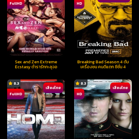
FullHD
HD
Sex and Zen Extreme
Breaking Bad Season 4 ดับ
Ecstasy ตำรารักทะลุจอ
เครื่องชน คนดีแตก ซีซั่น 4
8.3
8.3
เสียงไทย
เสียงไทย
FullHD
HD