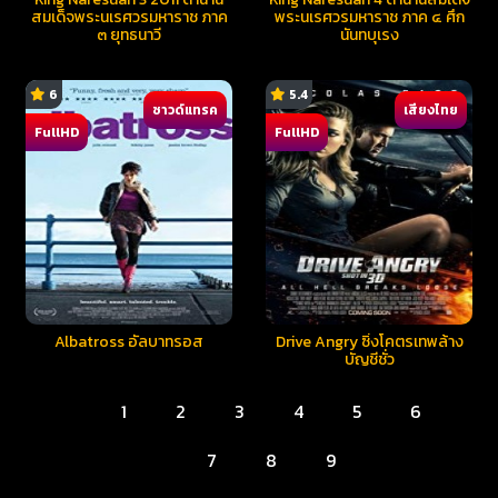
สมเด็จพระนเรศวรมหาราช ภาค
พระนเรศวรมหาราช ภาค ๔ ศึก
๓ ยุทธนาวี
นันทบุเรง
6
5.4
ซาวด์แทรค
เสียงไทย
FullHD
FullHD
Albatross อัลบาทรอส
Drive Angry ซิ่งโคตรเทพล้าง
บัญชีชั่ว
1
2
3
4
5
6
7
8
9