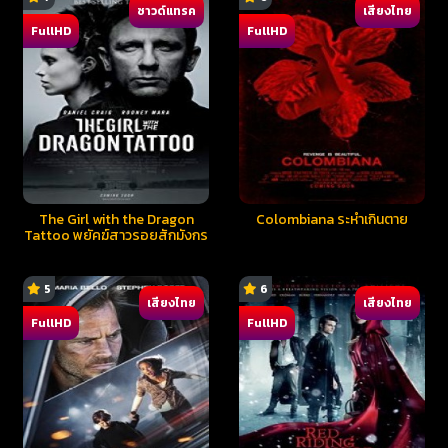
ซาวด์แทรค
เสียงไทย
FullHD
FullHD
The Girl with the Dragon
Colombiana ระห่ำเกินตาย
Tattoo พยัคฆ์สาวรอยสักมังกร
5
6
เสียงไทย
เสียงไทย
FullHD
FullHD