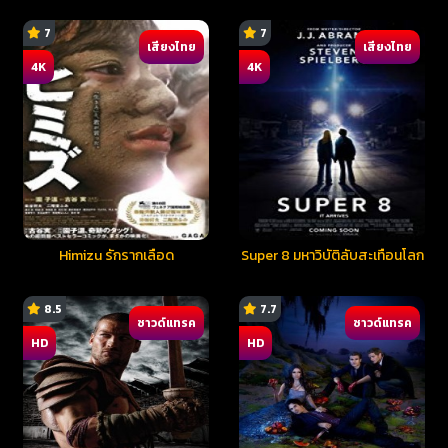
7
7
เสียงไทย
เสียงไทย
4K
4K
Himizu รักรากเลือด
Super 8 มหาวิบัติลับสะเทือนโลก
8.5
7.7
ซาวด์แทรค
ซาวด์แทรค
HD
HD