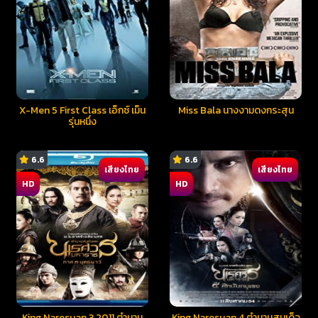
X-Men 5 First Class เอ็กซ์ เม็น
Miss Bala นางงามดงกระสุน
รุ่นหนึ่ง
6.6
6.6
เสียงไทย
เสียงไทย
HD
HD
King Naresuan 3 2011 ตำนาน
King Naresuan 4 ตำนานสมเด็จ