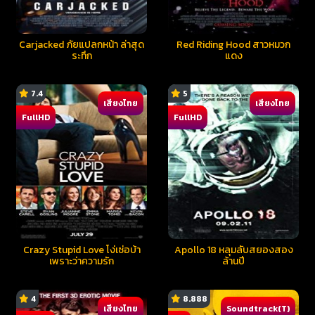
Carjacked ภัยแปลกหน้า ล่าสุด
Red Riding Hood สาวหมวก
ระทึก
แดง
7.4
5
เสียงไทย
เสียงไทย
FullHD
FullHD
Crazy Stupid Love โง่เซ่อบ้า
Apollo 18 หลุมลับสยองสอง
เพราะว่าความรัก
ล้านปี
4
8.888
เสียงไทย
Soundtrack(T)