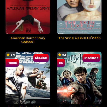
American Horror Story
The Skin I Live in แนบเนื้อคลั่ง
Season 1
6.6
8.1
เสียงไทย
ซาวด์แทรค
FullHD
HD