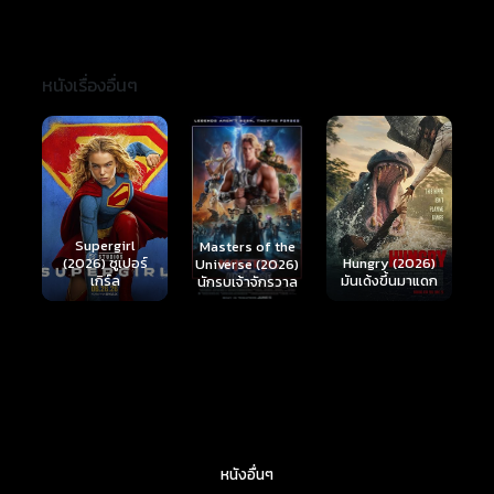
หนังเรื่องอื่นๆ
Ready or Not 2:
Here I Come
S
Masters of the
์
Hungry (2026)
(2026) เกมพร้อม
(
Universe (2026)
มันเด้งขึ้นมาแดก
ตาย 2
นักรบเจ้าจักรวาล
หนังอื่นๆ