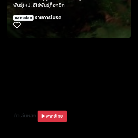
พันธุ์ใหม่: ฮีโร่พันธุ์ท็อกซิก
รายการโปรด
แสดงน้อย
ตัวเล่นหลัก
พากย์ไทย