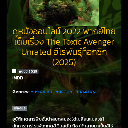
ดูหนังออนไลน์ 2022 พากย์ไทย
เต็มเรื่อง The Toxic Avenger
Unrated ฮีโร่พันธุ์ท็อกซิก
(2025)
หนังปี 2025
IMDB
Genres:
หนังแอคชั่น
,
หนังตลก
,
สยองขวัญ
เรื่องย่อ
อุบัติเหตุสารพิษอันน่าสยดสยองได้เปลี่ยนแปลงให้
นักการภารโรงผู้ถูกกดขี่ วินสตัน กู๊ซ ให้กลายมาเป็นฮีโร่