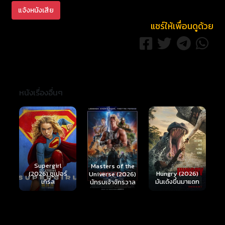
แจ้งหนังเสีย
แชร์ให้เพื่อนดูด้วย
หนังเรื่องอื่นๆ
Ready or Not 2:
Here I Come
S
Masters of the
์
Hungry (2026)
(2026) เกมพร้อม
(
Universe (2026)
มันเด้งขึ้นมาแดก
ตาย 2
นักรบเจ้าจักรวาล