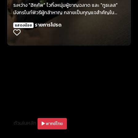
ระหว่าง "ฮิคคัพ" ไวกิ้งหนุ่มผู้ชาญฉลาด และ "ทูธเลส"
มังกรไนท์ฟิวรีผู้กล้าหาญ กลายเป็นกุญแจสำคัญใน
การนำทั้งสองเผ่าพันธุ์ก้าวสู่อนาคตใหม่ร่วมกัน
รายการโปรด
แสดงน้อย
ตัวเล่นหลัก
พากย์ไทย