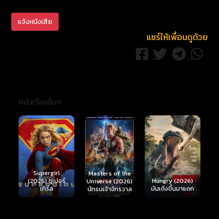
แจ้งหนังเสีย
แชร์ให้เพื่อนดูด้วย
หนังเรื่องอื่นๆ
Ready or Not 2:
Here I Come
S
Masters of the
์
Hungry (2026)
(2026) เกมพร้อม
(
Universe (2026)
มันเด้งขึ้นมาแดก
ตาย 2
นักรบเจ้าจักรวาล