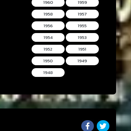
1960
1959
1958
1957
1956
1955
1954
1953
1952
1951
1950
1949
1948