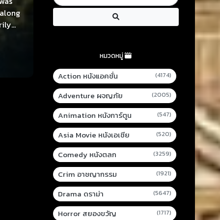
 was
 along
rily
errible
ely
หมวดหมู่
out the
Action หนังแอคชั่น
(4174)
Adventure ผจญภัย
(2005)
Animation หนังการ์ตูน
(547)
Asia Movie หนังเอเชีย
(520)
Comedy หนังตลก
(3259)
Crim อาชญากรรม
(1921)
Drama ดราม่า
(5647)
Horror สยองขวัญ
(1717)