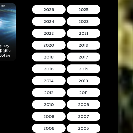
2026
2025
2024
2023
2022
2021
2020
2019
Mortal Kombat II
Lee Cronins
 (2026)
Hokum (2026) ห้อง
(2026) มอร์ทัล คอม
Mummy (2026
ลับ
กุมวิญญาณ
แบท 2
โครนิน เดอะ ม
2018
2017
2016
2015
2014
2013
2012
2011
2010
2009
2008
2007
2006
2005