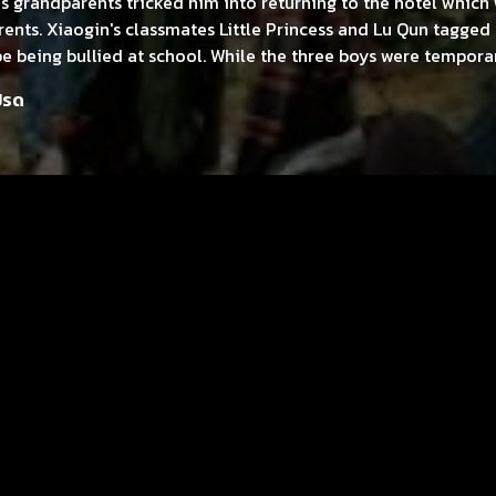
is grandparents tricked him into returning to the hotel which
ents. Xiaogin's classmates Little Princess and Lu Qun tagged
e being bullied at school. While the three boys were tempora
's family hotel, they quickly found out that the hotel was in t
ปรด
o haunted. Xiaogin and his friends have developed an extrem
ile they are trying to step closer to the truth. Will they find 
 underneath the steaming hot springs?