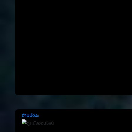
อ่านมังงะ