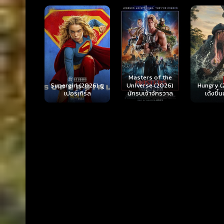
Ready o
Here 
Masters of the
rl (2026) ซู
Hungry (2026) มัน
(2026) 
Universe (2026)
ร์เกิร์ล
เด้งขึ้นมาแดก
ตา
นักรบเจ้าจักรวาล