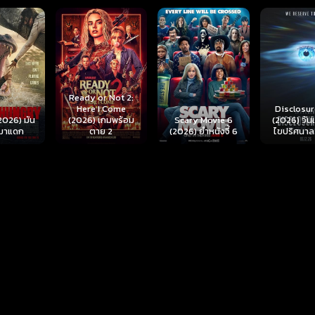
r Not 2:
I Come
Disclosure Day
เกมพร้อม
Scary Movie 6
(2026) วันเปิดโปง
Backrooms
ย 2
(2026) ยำหนังจี้ 6
ไขปริศนาลวงโลก
นรกห้อง