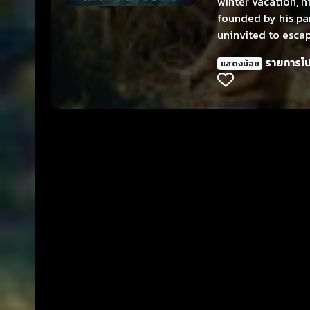
winter vacation, h
founded by his par
uninvited to escap
staying at Xiaogin
รายการโ
แสดงน้อย
shape and was als
close friendship wh
secret that hides