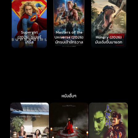
Ready or Not 2:
Here I Come
S
Masters of the
์
Hungry (2026)
(2026) เกมพร้อม
(
Universe (2026)
มันเด้งขึ้นมาแดก
ตาย 2
นักรบเจ้าจักรวาล
หนังอื่นๆ