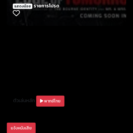
จากตาย-ตื่น ตาย-ตื่น อยู่พักหนึ่ง เขาก็พบกับทหาร
รายการโปรด
แสดงน้อย
หญิงนามริต้า (Emily Blunt) ที่สังเกตพบว่าเคจมีบางสิ่ง
แตกต่างจากทหารอื่นๆ เธอเลยบอกให้เขามาหาเธอ หาก
เขาตายแล้วตื่นขึ้นอีกครั้งแล้วในที่สุดเคจนี่แหละครับที่
กลายเป็นตัวแปรสำคัญที่จะพลิกเกม ทำให้สงครามเอ
เลี่ยมหนนี้ มนุษย์เป็นฝ่ายมีชัย อย่างที่บอกครับพล็อตมัน
ออกแนว Groundhog Day แต่การเดินเรื่องทำออกมาสนุ
กมาก มีแอ็กชัน อารมณ์ขัน ดราม่า EDGE OF
TOMORROW ไซไฟกระตุ้นจินตนาการ และโรแมนซ์เล็กๆ
ผสมลงไปอย่างพอเหมาะ แม้หนังจะยาวเกือบ 2 ชั่วโมงแต่
ก็ไม่ค่อยมีวาระน่าเบื่อครับ ช่วงต้นๆ เราก็เหมือนเคจที่ตื่น
มาแล้วงงว่าตกลงมันเกิดอะไรขึ้นกับเขากันแน่ ครั้นพอ
เดินเรื่องไป เคจก็เริ่มพบเงื่อนงำทีละนิดๆ ทำให้เรื่องมัน
เดินไปข้างหน้าตลอด ไม่มีจุดหยุดจุดช้าให้น่าเบื่อ
ตัวเล่นหลัก
พากย์ไทย
แจ้งหนังเสีย