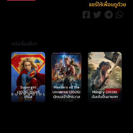
แชร์ให้เพื่อนดูด้วย
หนังเรื่องอื่นๆ
Ready or Not 2:
Here I Come
S
Masters of the
์
Hungry (2026)
(2026) เกมพร้อม
(
Universe (2026)
มันเด้งขึ้นมาแดก
ตาย 2
นักรบเจ้าจักรวาล