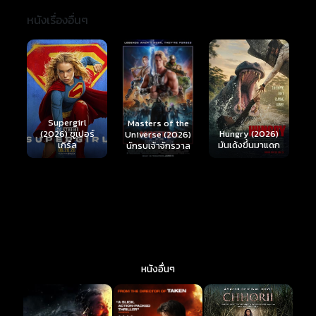
หนังเรื่องอื่นๆ
Ready or Not 2:
Here I Come
S
Masters of the
์
Hungry (2026)
(2026) เกมพร้อม
(
Universe (2026)
มันเด้งขึ้นมาแดก
ตาย 2
นักรบเจ้าจักรวาล
หนังอื่นๆ