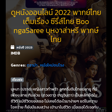
ดูหนังออนไลน์ 2022 พากย์ไทย
เต็มเรื่อง ซีรี่ส์ไทย Boo
ngaSaree บุหงาส่าหรี พากษ์
ไทย
หนังปี 2023
IMDB
Genres:
ดราม่า
,
หนังใหม่ชนโรง
เรื่องย่อ
บุหงา (ปราง) หญิงสาวกำพร้า ลูกครึ่งจีนไทยมลายู ที่มี
เพียง ยาย กิมล่วน (ดวงดาว จารุจินดา) เป็นหลักยึดใน
ชีวิต แม้ชีวิตของเธอ ไม่เคยได้อะไรมาง่ายๆ แต่ในความ
โชคร้าย ก็ยังมีแสงสว่าง เข้ามาในชีวิต เมื่อเธอได้เจอกับ