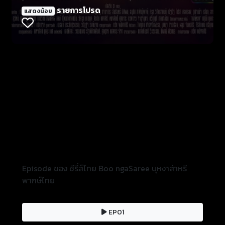
ตะวัน (เจษ) ชายหนุ่มหน้าตาดี ผู้เพียบพร้อม แต่กลับมี
รายการโปรด
แสดงน้อย
ชีวิตครอบครัวที่แตกแยก ตะวันเข้ามาเป็นน้ำหล่อเลี้ยง
หัวใจของบุหงา ให้มีชีวิตชีวา แต่ทว่า โชคชะตากลับเล่น
ตลก ให้ทั้งคู่ต้องเจอกับอุปสรรคมากมาย ท่ามกลาง
วิกฤตชีวิตของทั้งคู่ ยังมี อินทุ (ปั้นจั่น) นายหัวผู้มีอำนาจ
และบารมี ทางภาคใต้ และ จอมแสง(เมย์) นักธุรกิจหญิง
สุดแกร่ง เข้ามาเป็นตัวแปรในชีวิตของทั้งคู่ เมื่อความ
รัก...มิใช่การ เสียสละ รักที่โหยหา...จึงต้องช่วงชิง ตามลุ้น
และพิสูจน์ความรักครั้งนี้ของเขา และเธอ ไปพร้อมกัน
Episode ของ ซีรี่ส์ไทย Boo ngaSaree บุหงาส่าหรี
พากษ์ไทย
EP01