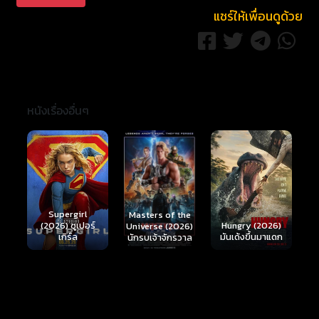
แชร์ให้เพื่อนดูด้วย
หนังเรื่องอื่นๆ
Ready or Not 2:
Here I Come
S
Masters of the
์
Hungry (2026)
(2026) เกมพร้อม
(
Universe (2026)
มันเด้งขึ้นมาแดก
ตาย 2
นักรบเจ้าจักรวาล