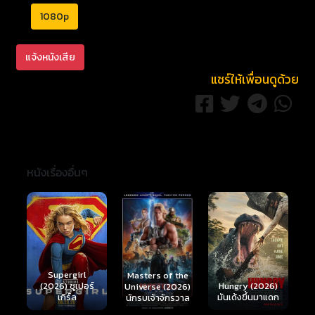
1080p
แจ้งหนังเสีย
แชร์ให้เพื่อนดูด้วย
หนังเรื่องอื่นๆ
Ready or Not 2:
Here I Come
S
Masters of the
์
Hungry (2026)
(2026) เกมพร้อม
(
Universe (2026)
มันเด้งขึ้นมาแดก
ตาย 2
นักรบเจ้าจักรวาล