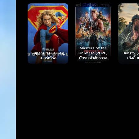
Ready o
Here 
Masters of the
rl (2026) ซู
Hungry (2026) มัน
(2026) 
Universe (2026)
ร์เกิร์ล
เด้งขึ้นมาแดก
ตา
นักรบเจ้าจักรวาล