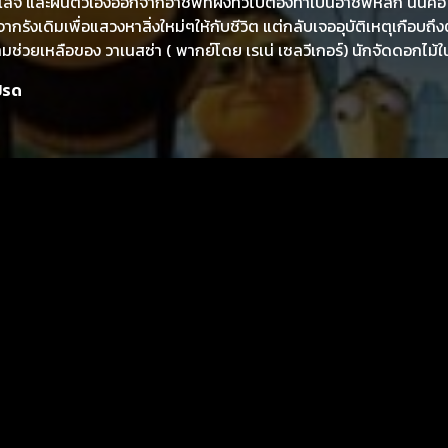
เลจ และผันตัวเองออกจากอาชีพที่ผึ้งทั่วไปต้องทำเป็นอาชีพหลัก นั่นคื
กจากรังเดิมเพื่อแสวงหาสิ่งใหม่ๆให้กับชีวิต แต่กลับเจออุบัติเหตุเกือบถึ
ช่วยเหลือของ วาเนสซ่า ( พากย์โดย เรเน่ เซลวีเกอร์) นักจัดดอกไม้ใ
าสานต่อความสัมพันธ์กันมากขึ้น ในขณะเดียวกัน แบรี่ก็พบว่าพวกมนุษย์น
ปรด
ึ้งมากิน แบรี่ บี จึงตัดสินใจที่จะหาทางแก้เผ็ดพวกที่ชอบแย่งเอาน้ำผึ้
็คือ ผึ้งอย่างเขานั่นเอง