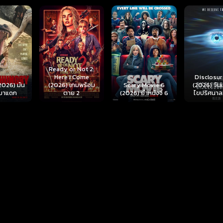
r Not 2:
I Come
Disclosure Day
เกมพร้อม
Scary Movie 6
(2026) วันเปิดโปง
Backrooms
ย 2
(2026) ยำหนังจี้ 6
ไขปริศนาลวงโลก
นรกห้อง