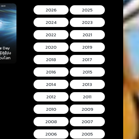
2026
2025
2024
2023
2022
2021
2020
2019
Mortal Kombat II
Lee Cronins
 (2026)
Hokum (2026) ห้อง
(2026) มอร์ทัล คอม
Mummy (2026
ลับ
กุมวิญญาณ
แบท 2
โครนิน เดอะ ม
2018
2017
2016
2015
2014
2013
2012
2011
2010
2009
2008
2007
2006
2005