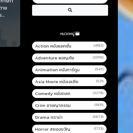
อ การทำ
งตาย
น
ั้นเป็น
งมาจาก
หมวดหมู่
Action หนังแอคชั่น
(4182)
Adventure ผจญภัย
(2010)
Animation หนังการ์ตูน
(547)
Asia Movie หนังเอเชีย
(521)
Comedy หนังตลก
(3279)
Crim อาชญากรรม
(1931)
Drama ดราม่า
(5673)
Horror สยองขวัญ
(1723)