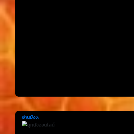
อ่านมังงะ