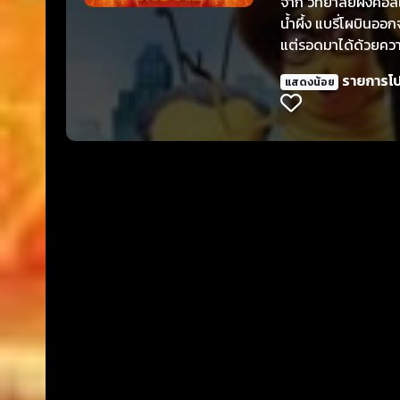
จาก วิทยาลัยผึ้งคอล
น้ำผึ้ง แบรี่โผบินออ
แต่รอดมาได้ด้วยความ
นิวยอร์คซิตี้ พวกเข
รายการโ
แสดงน้อย
พวกที่ชอบเก็บเอาน้ำผ
เจ้าของที่แท้จริง ซึ่งก