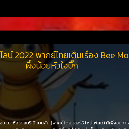
ไลน์ 2022 พากย์ไทยเต็มเรื่อง Bee Mo
ผึ้งน้อยหัวใจบิ๊ก
บ เขาชื่อว่า แบรี่ บี เบนสัน (พากย์โดย เจอร์รี่ ไซน์เฟลด์) ที่เพิ่งจบกา