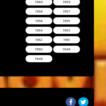
1960
1959
1958
1957
1956
1955
1954
1953
1952
1951
1950
1949
1948