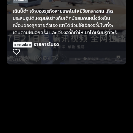
เฉินปี้ต๋า เจ้าของธุรกิจสายเทคโนโลยีวัยกลางคน เกิด
ประสบอุบัติเหตุสลับร่างกับเด็กมัธยมคนหนึ่งซึ่งเป็น
เพื่อนของลูกชายตัวเอง เขาได้ช่วยให้เจียงอวี่มีไฟที่จะ
เดินตามฝันอีกครั้ง และเจียงอวี่ก็ทำให้เขาได้เรียนรู้ที่จะรับ
ผิดชอบในฐานะการเป็นพ่อคน แต่เมื่อความจริงถูกเผย
รายการโปรด
แสดงน้อย
ความฝัน มิตรภาพและความโหยหาความรักของพ่อได้ถูก
ทำลายจนสิ้น ยังไม่ทันที่ทั้งคู่จะได้ปรับความเข้าใจกัน เฉิน
ปี้ต๋าที่เป็นพ่อคนและเป็นนักวิทยาศาสตร์ในคนเดียวกัน ก็
เลือกที่จะสละชีวิตตัวเองเพื่อช่วยเหลือทุกคน