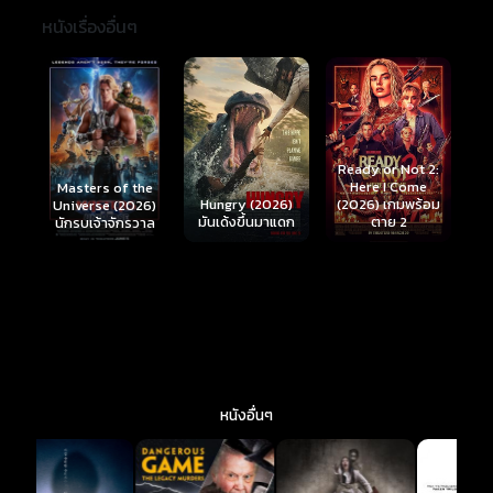
หนังเรื่องอื่นๆ
Ready or Not 2:
Here I Come
S
Masters of the
์
Hungry (2026)
(2026) เกมพร้อม
(
Universe (2026)
มันเด้งขึ้นมาแดก
ตาย 2
นักรบเจ้าจักรวาล
หนังอื่นๆ