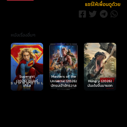
แชร์ให้เพื่อนดูด้วย
หนังเรื่องอื่นๆ
Ready or Not 2:
Here I Come
Masters of the
ร์
Hungry (2026)
(2026) เกมพร้อม
Universe (2026)
มันเด้งขึ้นมาแดก
ตาย 2
นักรบเจ้าจักรวาล