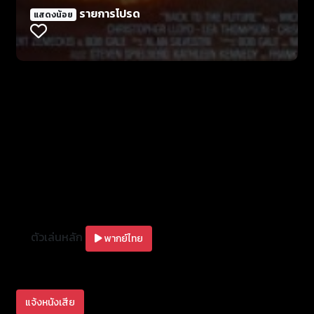
พ่อและแม่ของเขาในช่วงวัยรุ่นอย่างไม่ตั้งใจ และทำให้ทั้งคู่
รายการโปรด
แสดงน้อย
คลาดไม่ได้พบกันตลอดกาล ซึ่งนั่นหมายความว่ามาร์ตี้จะ
ไม่ได้เกิดขึ้นมาบนโลกในอนาคต เขาจึงต้องทำทุกวิถีทาง
แก้ไขความผิดพลาดที่ไปเปลี่ยนแปลงประวัติศาสตร์ โดย
การเป็นพ่อสื่อทำให้พ่อและแม่ของเขารักและแต่งงานกัน
ให้ได้อีกครั้ง ด็อกเตอร์บราวร์ใช้ไอสไตน์สุนัขที่ของเขา
ทดสอบการเดินทางข้ามเวลา มาตี้ต้องขึ้นไปเล่นดนตรี
แทนมือกีตาร์ที่บาดเจ็บ เพื่อให้พ่อกับแม่ของเขาได้เต้นรำ
กัน
ตัวเล่นหลัก
พากย์ไทย
แจ้งหนังเสีย