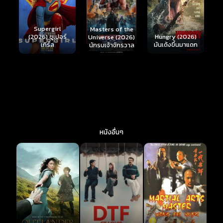
Ready or Not 2:
Here I Come
S
Masters of the
์
Hungry (2026)
(2026) เกมพร้อม
(
Universe (2026)
มันเด้งขึ้นมาแดก
ตาย 2
นักรบเจ้าจักรวาล
หนังอื่นๆ