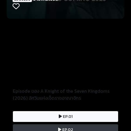
Episode ของ A Knight of the Seven Kingdoms
(2026) อัศวินแห่งเจ็ดราชอาณาจักร
EP.01
EP.02