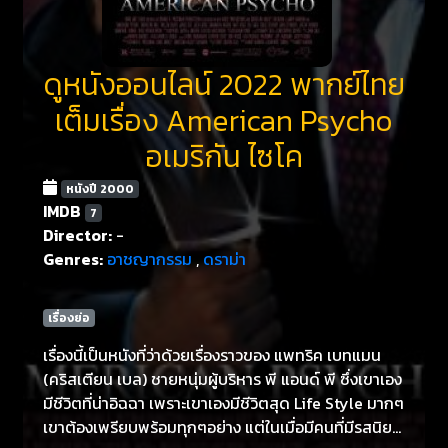
ดูหนังออนไลน์ 2022 พากย์ไทย
เต็มเรื่อง American Psycho
อเมริกัน ไซโค
หนังปี 2000
IMDB
7
Director:
-
Genres:
อาชญากรรม
,
ดราม่า
เรื่องย่อ
เรื่องนี้เป็นหนังที่ว่าด้วยเรื่องราวของ แพทริค เบทแมน
(คริสเตียน เบล) ชายหนุ่มผู้บริหาร พี แอนด์ พี ซึ่งเขาเอง
มีชีวิตที่น่าอิฉฉา เพราะเขาเองมีชีวิตสุด Life Style มากๆ
เขาต้องเพรียบพร้อมทุกๆอย่าง แต่ในเมื่อมีคนที่มีรสนิยม