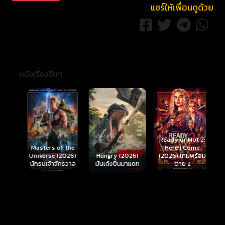
แชร์ให้เพื่อนดูด้วย
หนังเรื่องอื่นๆ
Ready or Not 2:
Here I Come
S
Masters of the
์
Hungry (2026)
(2026) เกมพร้อม
(
Universe (2026)
มันเด้งขึ้นมาแดก
ตาย 2
นักรบเจ้าจักรวาล