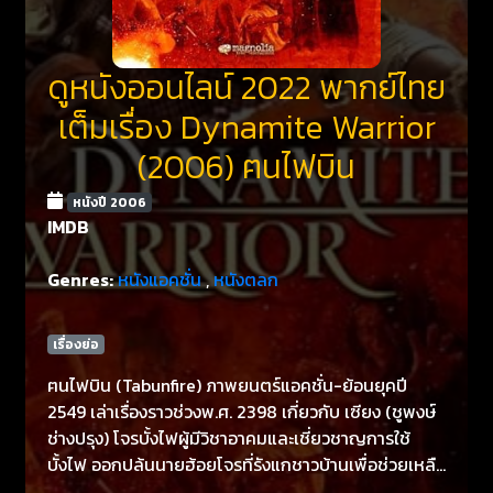
ดูหนังออนไลน์ 2022 พากย์ไทย
เต็มเรื่อง Dynamite Warrior
(2006) ฅนไฟบิน
หนังปี 2006
IMDB
Genres:
หนังแอคชั่น
,
หนังตลก
เรื่องย่อ
ฅนไฟบิน (Tabunfire) ภาพยนตร์แอคชั่น-ย้อนยุคปี
2549 เล่าเรื่องราวช่วงพ.ศ. 2398 เกี่ยวกับ เซียง (ชูพงษ์
ช่างปรุง) โจรบั้งไฟผู้มีวิชาอาคมและเชี่ยวชาญการใช้
บั้งไฟ ออกปล้นนายฮ้อยโจรที่รังแกชาวบ้านเพื่อช่วยเหลือ
ผู้ยากไร้และตามล่าชายที่มีรอยสักที่ฆ่าพ่อแม่ โดยเข้าใจ