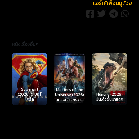
แชร์ให้เพื่อนดูด้วย
หนังเรื่องอื่นๆ
Ready or Not 2:
Here I Come
S
Masters of the
์
Hungry (2026)
(2026) เกมพร้อม
(
Universe (2026)
มันเด้งขึ้นมาแดก
ตาย 2
นักรบเจ้าจักรวาล