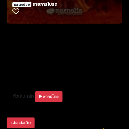
รายการโปรด
แสดงน้อย
ผิดว่าคือ นายฮ้อยสิงห์ (สามารถ พยัคฆ์อรุณ)
ตัวเล่นหลัก
พากย์ไทย
แจ้งหนังเสีย