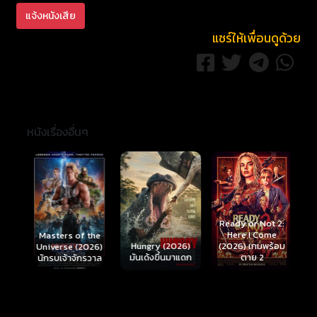
แจ้งหนังเสีย
แชร์ให้เพื่อนดูด้วย
หนังเรื่องอื่นๆ
Ready or Not 2:
Here I Come
S
Masters of the
์
Hungry (2026)
(2026) เกมพร้อม
(
Universe (2026)
มันเด้งขึ้นมาแดก
ตาย 2
นักรบเจ้าจักรวาล