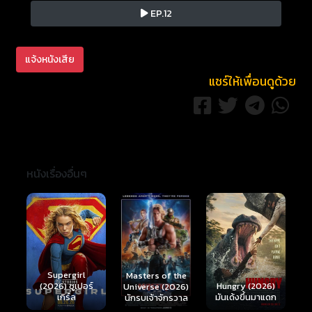
EP.12
แจ้งหนังเสีย
แชร์ให้เพื่อนดูด้วย
หนังเรื่องอื่นๆ
Ready or Not 2:
Here I Come
S
Masters of the
์
Hungry (2026)
(2026) เกมพร้อม
(
Universe (2026)
มันเด้งขึ้นมาแดก
ตาย 2
นักรบเจ้าจักรวาล