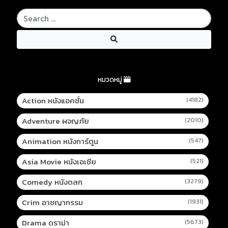
หมวดหมู่
Action หนังแอคชั่น
(4182)
Adventure ผจญภัย
(2010)
Animation หนังการ์ตูน
(547)
Asia Movie หนังเอเชีย
(521)
Comedy หนังตลก
(3279)
Crim อาชญากรรม
(1931)
Drama ดราม่า
(5673)