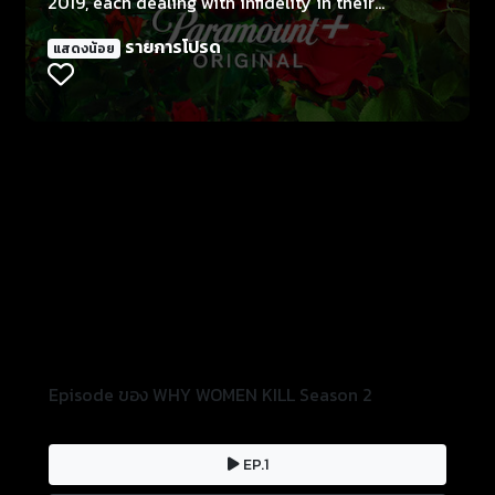
2019, each dealing with infidelity in their
marriages. The series examines how the roles of
รายการโปรด
แสดงน้อย
women have changed, but how their reaction to
betrayal - has not.
Episode ของ WHY WOMEN KILL Season 2
EP.1