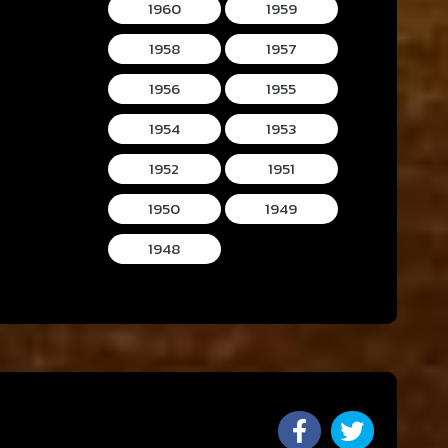
1960
1959
1958
1957
1956
1955
1954
1953
1952
1951
1950
1949
1948