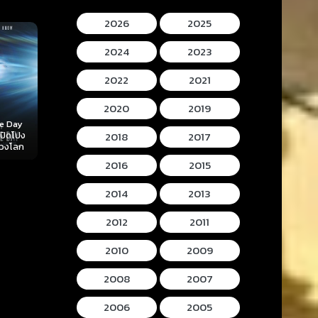
2026
2025
2024
2023
2022
2021
2020
2019
Mortal Kombat II
Lee Cronins
2018
2017
 (2026)
Hokum (2026) ห้อง
(2026) มอร์ทัล คอม
Mummy (2026
ลับ
กุมวิญญาณ
แบท 2
โครนิน เดอะ ม
2016
2015
2014
2013
2012
2011
2010
2009
2008
2007
2006
2005