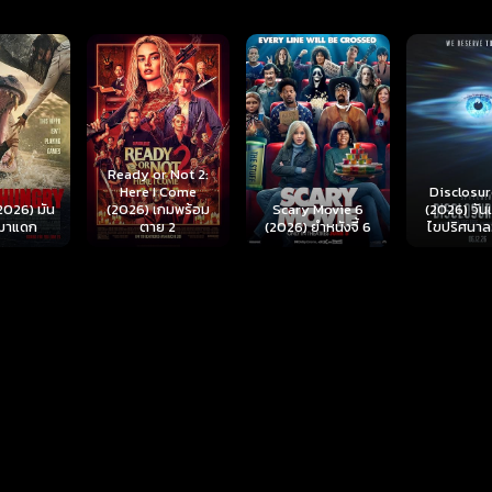
r Not 2:
I Come
Disclosure Day
เกมพร้อม
Scary Movie 6
(2026) วันเปิดโปง
Backrooms
ย 2
(2026) ยำหนังจี้ 6
ไขปริศนาลวงโลก
นรกห้อง