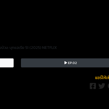
่วง: บุกแอเรีย 51 (2025) NETFLIX
EP.02
แชร์ให้เ