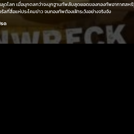
ิลึกหลุดโลก เมื่อมุกตลกว่าจะบุกฐานทัพลับสุดยอดของกองทัพอากาศสหร
ัลที่สื่อแห่ประโคมข่าว จนกองทัพต้องเฝ้าระวังอย่างจริงจัง
ปรด