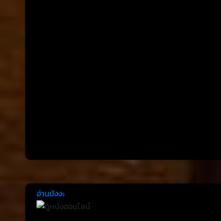
อ่านมังงะ