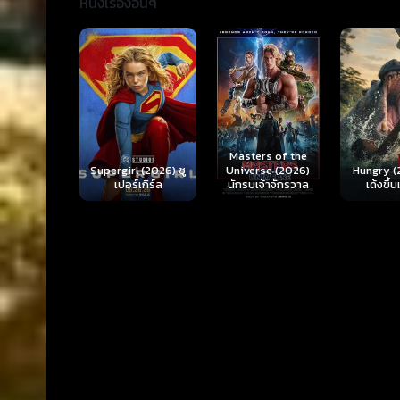
หนังเรื่องอื่นๆ
Ready o
Here 
Masters of the
rl (2026) ซู
Hungry (2026) มัน
(2026) 
Universe (2026)
ร์เกิร์ล
เด้งขึ้นมาแดก
ตา
นักรบเจ้าจักรวาล