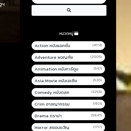
ัฐฯ
หมวดหมู่
Action หนังแอคชั่น
(4174)
Adventure ผจญภัย
(2005)
Animation หนังการ์ตูน
(547)
Asia Movie หนังเอเชีย
(520)
Comedy หนังตลก
(3259)
Crim อาชญากรรม
(1921)
Drama ดราม่า
(5647)
Horror สยองขวัญ
(1717)