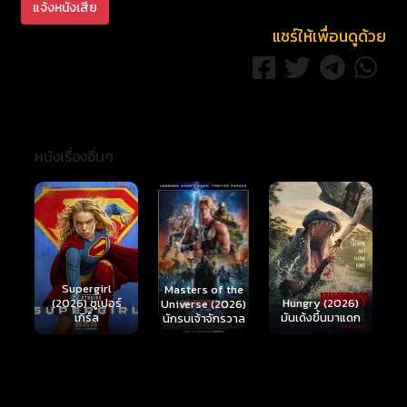
แจ้งหนังเสีย
แชร์ให้เพื่อนดูด้วย
หนังเรื่องอื่นๆ
Ready or Not 2:
Here I Come
S
Masters of the
์
Hungry (2026)
(2026) เกมพร้อม
(
Universe (2026)
มันเด้งขึ้นมาแดก
ตาย 2
นักรบเจ้าจักรวาล