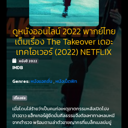
ดูหนังออนไลน์ 2022 พากย์ไทย
เต็มเรื่อง The Takeover เดอะ
เทคโอเวอร์ (2022) NETFLIX
หนังปี 2022
IMDB
Genres:
หนังแอคชั่น
,
หนังเน็ตฟิก
เรื่องย่อ
เมื่อโดนใส่ร้ายว่าเป็นคนก่อเหตุฆาตกรรมหลังเปิดโปง
ข่าวฉาว แฮ็กเกอร์ผู้ยึดมั่นศีลธรรมจึงต้องหาทางหลบหนี
จากตำรวจ พร้อมตามล่าตัวอาชญากรที่แบล็กเมลข่มขู่