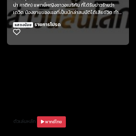
น่า คาติก) แพทย์หญิงชาวอเมริกัน ที่ได้รับข่าวร้ายว่า
เดวิด น้องชายของเธอที่เป็นนักล่าสมบัติได้เสียชีวิต ทำ
ให้เรเชลต้องเดินทางไปยังประเทศจอร์แดนเพื่อยืนยันตัว
รายการโปรด
แสดงน้อย
ตนของเดวิด แต่แล้วเรเชลก็พบว่าการตายของเดวิดนั้น
มีเงื่อนงำบางอย่างที่เกี่ยวข้องกับคัมภีร์เด๊ดซี คำทำนาย
เหตุการณ์วันสิ้นโลก เรเชล และ เจค อัลชาดี (ราซา แจฟ
ฟรีย์) เจ้าหน้าที่จากกระทรวงการต่างประเทศ จึงต้องร่วม
มือกันไขปริศนาการตายของเดวิดไปพร้อมๆกับหนีการไล่
ล่าของลัทธิหัวรุนแรง “อาร์มาเกดด้อนไนท์ส” ที่หมายปอง
คัมภีร์เด๊ดซีเช่นเดียวกัน
ตัวเล่นหลัก
พากย์ไทย