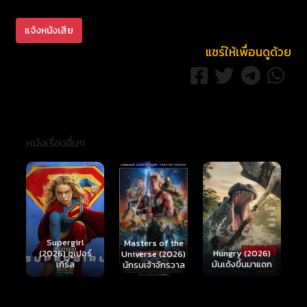
แจ้งหนังเสีย
แชร์ให้เพื่อนดูด้วย
หนังเรื่องอื่นๆ
Ready or Not 2:
Here I Come
S
Masters of the
์
Hungry (2026)
(2026) เกมพร้อม
(
Universe (2026)
มันเด้งขึ้นมาแดก
ตาย 2
นักรบเจ้าจักรวาล