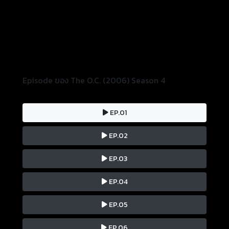
Episode ของ The O.C. (2006) Season 4
EP.01
EP.02
EP.03
EP.04
EP.05
EP.06