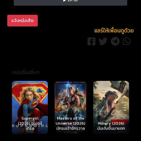
แจ้งหนังเสีย
แชร์ให้เพื่อนดูด้วย
หนังเรื่องอื่นๆ
Ready or Not 2:
Here I Come
S
Masters of the
์
Hungry (2026)
(2026) เกมพร้อม
(
Universe (2026)
มันเด้งขึ้นมาแดก
ตาย 2
นักรบเจ้าจักรวาล