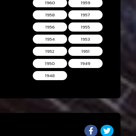
1960
1959
1958
1957
1956
1955
1954
1953
1952
1951
1950
1949
1948