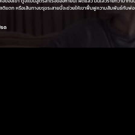
 พ่อของเขา ดูจะเป็นสูตรสำเร็จของหายนะ ผิดแล้ว มันเลวร้ายกว่ามากนั้
สติแตก หรือเส้นทางขรุขระสายนี้จะช่วยให้เขาฟื้นฟูความสัมพันธ์กับพ่
ปรด