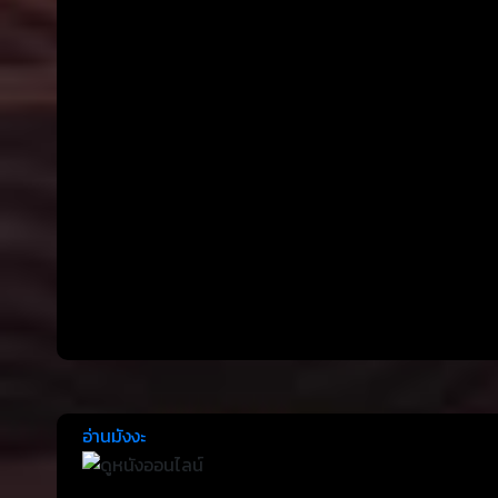
อ่านมังงะ