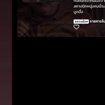
กับคนที่เขาทนไม่ได้
สถาปนิกหนุ่มคนนี้จะ
บูดบึ้ง
รายการโ
แสดงน้อย