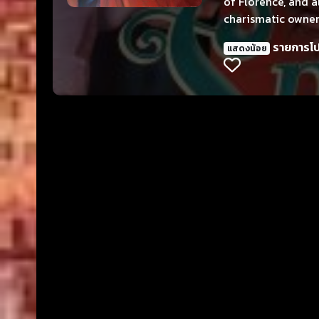
of Florence, and a
charismatic owner.
รายการโ
แสดงน้อย