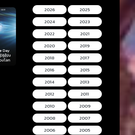
2026
2025
2024
2023
2022
2021
2020
2019
Mortal Kombat II
Lee Cronins
 (2026)
Hokum (2026) ห้อง
(2026) มอร์ทัล คอม
Mummy (2026
2018
2017
ลับ
กุมวิญญาณ
แบท 2
โครนิน เดอะ ม
2016
2015
2014
2013
2012
2011
2010
2009
2008
2007
2006
2005