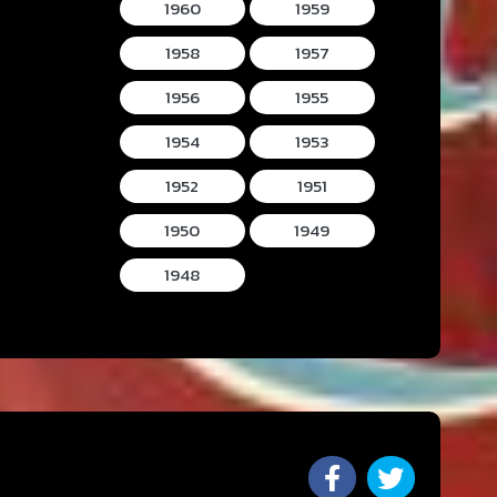
1960
1959
1958
1957
1956
1955
1954
1953
1952
1951
1950
1949
1948