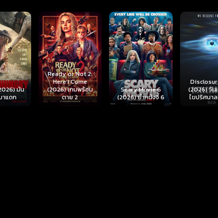
r Not 2:
I Come
Disclosure Day
เกมพร้อม
Scary Movie 6
(2026) วันเปิดโปง
Backrooms
ย 2
(2026) ยำหนังจี้ 6
ไขปริศนาลวงโลก
นรกห้อง