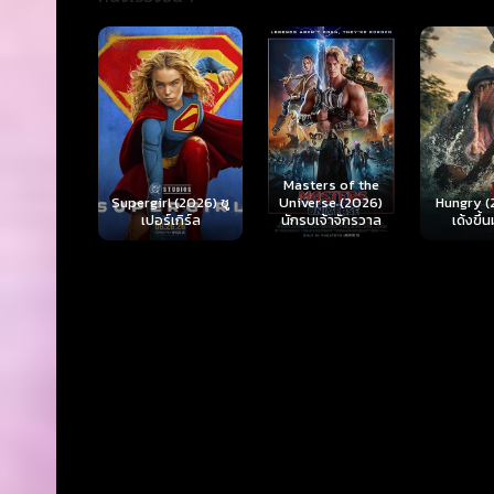
Ready o
Here 
Masters of the
rl (2026) ซู
Hungry (2026) มัน
(2026) 
Universe (2026)
ร์เกิร์ล
เด้งขึ้นมาแดก
ตา
นักรบเจ้าจักรวาล