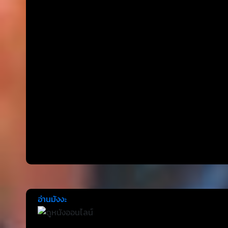
อ่านมังงะ