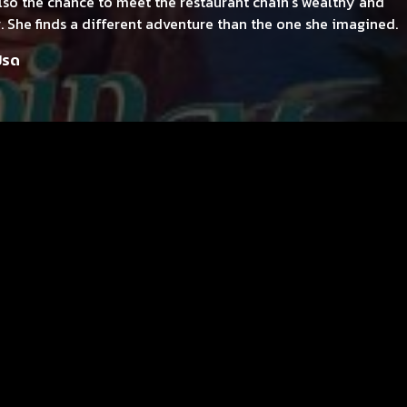
lso the chance to meet the restaurant chain's wealthy and
 She finds a different adventure than the one she imagined.
ปรด