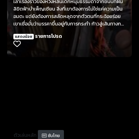
เล่าเรื่องราวของหวังหลินเด็กหนุ่มธรรมดาจากชนบทฝืน
ลิขิตฟ้าบำเพ็ญเซียน สิ่งที่เขาต้องการไม่ใช่แค่ความเป็น
อมตะ แต่ยังต้องการสลัดหลุดจากตัวตนที่กระจ้อยร่อย
เขาเชื่อมั่นว่ามรรคาขึ้นอยู่กับการกระทำ ก้าวสู่เส้นทางการ
บำเพ็ญด้วยคุณสมบัติธรรมดา ๆ ฝ่าฟันอุปสรรค อาศัย
รายการโปรด
แสดงน้อย
ความเฉลียวฉลาด ก้าวสู่จุดสุดยอดทีละก้าว ชื่อเสียง
ระบือทั่วโลกแห่งการบำเพ็ญเพียรด้วยกำลังของตัวเอง
ตัวเล่นหลัก
ซับไทย