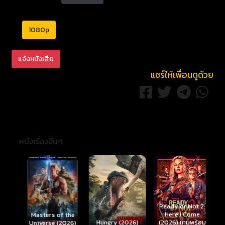
1080p
แจ้งหนังเสีย
แชร์ให้เพื่อนดูด้วย
หนังเรื่องอื่นๆ
Ready or Not 2:
Here I Come
S
Masters of the
์
Hungry (2026)
(2026) เกมพร้อม
(
Universe (2026)