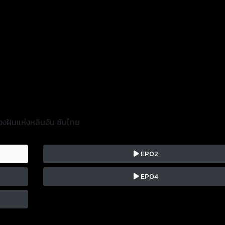
วงฝันแห่งหลินอัน ซับไทย
EP02
EP04