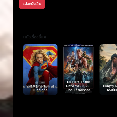
แจ้งหนังเสีย
หนังเรื่องอื่นๆ
Ready o
Here 
Masters of the
rl (2026) ซู
Hungry (2026) มัน
(2026) 
Universe (2026)
ร์เกิร์ล
เด้งขึ้นมาแดก
ตา
นักรบเจ้าจักรวาล