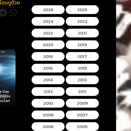
พื่อนดูด้วย
2026
2025
2024
2023
2022
2021
2020
2019
2018
2017
2016
2015
2014
2013
2012
2011
Mortal Kombat II
Lee Cronins
 (2026)
Hokum (2026) ห้อง
(2026) มอร์ทัล คอม
Mummy (2026
ลับ
กุมวิญญาณ
แบท 2
โครนิน เดอะ ม
2010
2009
2008
2007
2006
2005