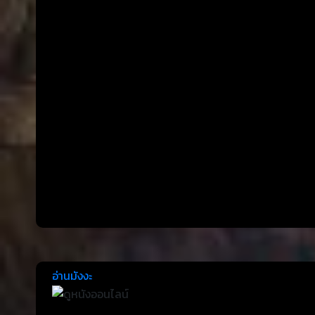
อ่านมังงะ