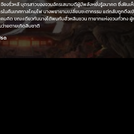
จียงรั่วหลี บุตรสาวของจวนอัครเสนาบดีผู้มีพลังหยั่งรู้อนาคต ซึ่งฝันเห็
ารในคืนเทศกาลโคมไฟ นางพยายามเปลี่ยนชะตากรรม แต่กลับถูกดึงเข
บคิด ขณะเดียวกันนางได้พบกับฮั่วหลินชวน ทายาทแห่งจวนกั๋วกง ผู้
ว่ายตายเกิดสิบชาติ
ปรด