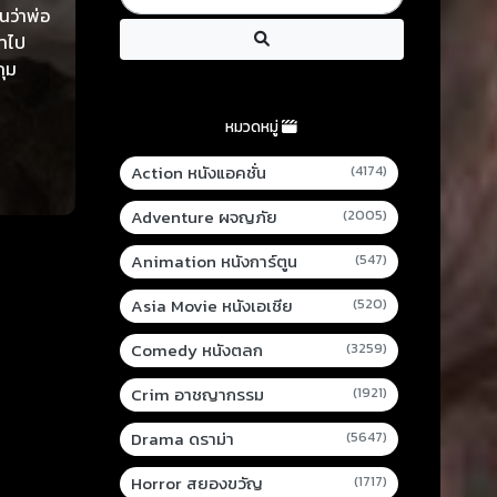
นว่าพ่อ
้าไป
กุม
หมวดหมู่
Action หนังแอคชั่น
(4174)
Adventure ผจญภัย
(2005)
Animation หนังการ์ตูน
(547)
Asia Movie หนังเอเชีย
(520)
Comedy หนังตลก
(3259)
Crim อาชญากรรม
(1921)
Drama ดราม่า
(5647)
Horror สยองขวัญ
(1717)