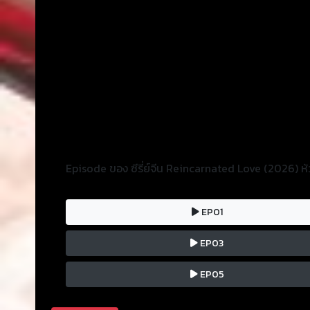
Episode ของ ซีรี่ย์จีน Reincarnated Love (2026) ห้
EP01
EP03
EP05