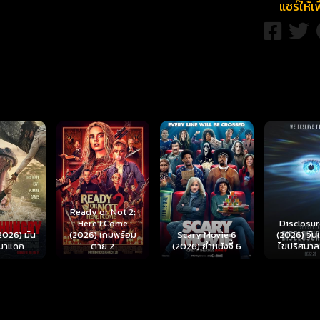
แชร์ให้เ
r Not 2:
I Come
Disclosure Day
เกมพร้อม
Scary Movie 6
(2026) วันเปิดโปง
Backrooms
ย 2
(2026) ยำหนังจี้ 6
ไขปริศนาลวงโลก
นรกห้อง