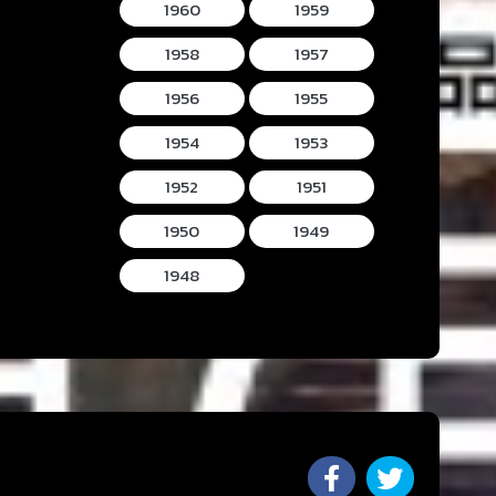
1960
1959
1958
1957
1956
1955
1954
1953
1952
1951
1950
1949
1948