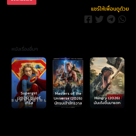
แชร์ให้เพื่อนดูด้วย
หนังเรื่องอื่นๆ
Ready or Not 2:
Here I Come
S
Masters of the
์
Hungry (2026)
(2026) เกมพร้อม
(
Universe (2026)
มันเด้งขึ้นมาแดก
ตาย 2
นักรบเจ้าจักรวาล