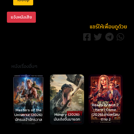
แจ้งหนังเสีย
แชร์ให้เพื่อนดูด้วย
หนังเรื่องอื่นๆ
Ready or Not 2:
Here I Come
S
Masters of the
์
Hungry (2026)
(2026) เกมพร้อม
(
Universe (2026)
มันเด้งขึ้นมาแดก
ตาย 2
นักรบเจ้าจักรวาล