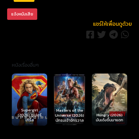
แจ้งหนังเสีย
แชร์ให้เพื่อนดูด้วย
หนังเรื่องอื่นๆ
Ready or Not 2:
Here I Come
S
Masters of the
์
Hungry (2026)
(2026) เกมพร้อม
(
Universe (2026)
มันเด้งขึ้นมาแดก
ตาย 2
นักรบเจ้าจักรวาล