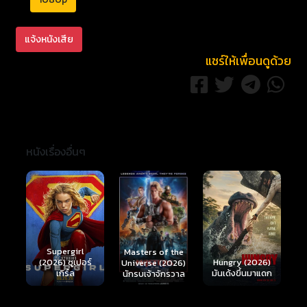
แจ้งหนังเสีย
แชร์ให้เพื่อนดูด้วย
หนังเรื่องอื่นๆ
Ready or Not 2:
Here I Come
S
Masters of the
์
Hungry (2026)
(2026) เกมพร้อม
(
Universe (2026)
มันเด้งขึ้นมาแดก
ตาย 2
นักรบเจ้าจักรวาล