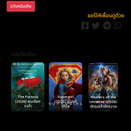
แจ้งหนังเสีย
แชร์ให้เพื่อนดูด้วย
หนังเรื่องอื่นๆ
The Furious
Supergirl
Masters of the
(2026) คนเดือด
(2026) ซูเปอร์
H
Universe (2026)
ระห่ำ
เกิร์ล
ม
นักรบเจ้าจักรวาล