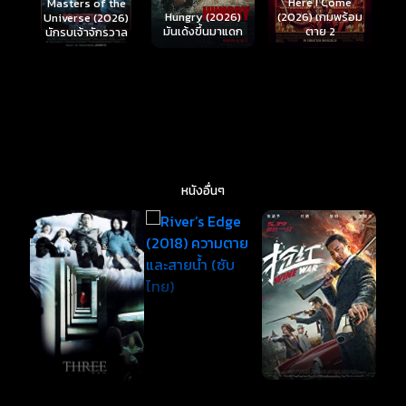
Here I Come
S
Masters of the
์
Hungry (2026)
(2026) เกมพร้อม
(
Universe (2026)
มันเด้งขึ้นมาแดก
ตาย 2
นักรบเจ้าจักรวาล
หนังอื่นๆ