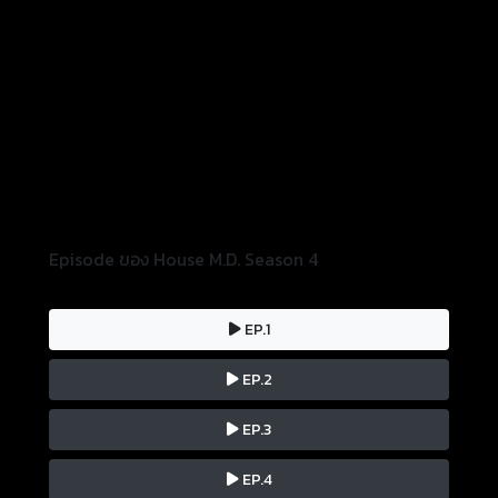
Episode ของ House M.D. Season 4
EP.1
EP.2
EP.3
EP.4