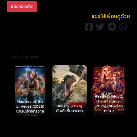
แจ้งหนังเสีย
แชร์ให้เพื่อนดูด้วย
หนังเรื่องอื่นๆ
Ready or Not 2:
Here I Come
S
Masters of the
์
Hungry (2026)
(2026) เกมพร้อม
(
Universe (2026)
มันเด้งขึ้นมาแดก
ตาย 2
นักรบเจ้าจักรวาล