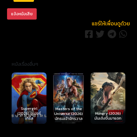
แจ้งหนังเสีย
แชร์ให้เพื่อนดูด้วย
หนังเรื่องอื่นๆ
Ready or Not 2:
Here I Come
S
Masters of the
์
Hungry (2026)
(2026) เกมพร้อม
(
Universe (2026)
มันเด้งขึ้นมาแดก
ตาย 2
นักรบเจ้าจักรวาล