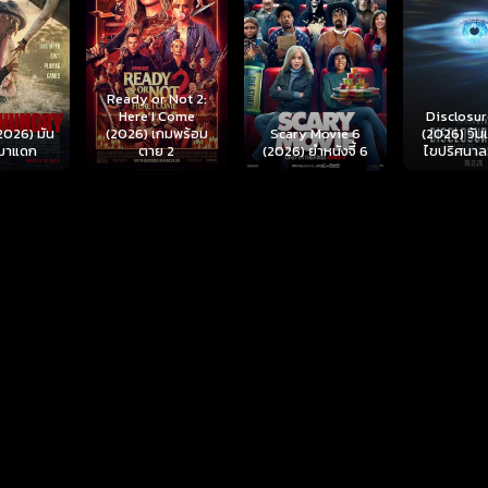
r Not 2:
I Come
Disclosure Day
เกมพร้อม
Scary Movie 6
(2026) วันเปิดโปง
Backrooms
ย 2
(2026) ยำหนังจี้ 6
ไขปริศนาลวงโลก
นรกห้อง