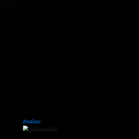
อ่านมังงะ