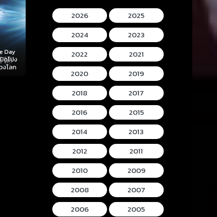
2026
2025
2024
2023
Mortal Kombat II
Lee Cronins
2022
2021
 (2026)
Hokum (2026) ห้อง
(2026) มอร์ทัล คอม
Mummy (2026
ลับ
กุมวิญญาณ
แบท 2
โครนิน เดอะ ม
2020
2019
2018
2017
2016
2015
2014
2013
2012
2011
2010
2009
2008
2007
2006
2005