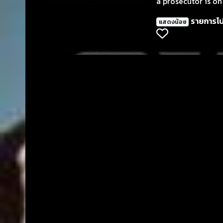
a prosecutor is on 
รายการโ
แสดงน้อย