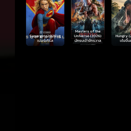
Ready o
Here 
Masters of the
rl (2026) ซู
Hungry (2026) มัน
(2026) 
Universe (2026)
ร์เกิร์ล
เด้งขึ้นมาแดก
ตา
นักรบเจ้าจักรวาล