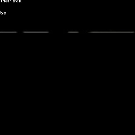
their trail
ปรด