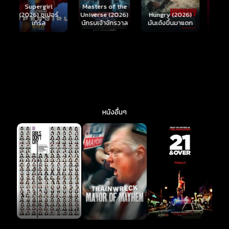
Here I Come
S
Masters of the
์
Hungry (2026)
(2026) เกมพร้อม
(
Universe (2026)
มันเด้งขึ้นมาแดก
ตาย 2
นักรบเจ้าจักรวาล
หนังอื่นๆ