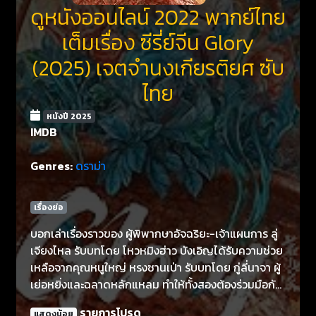
ดูหนังออนไลน์ 2022 พากย์ไทย
เต็มเรื่อง ซีรี่ย์จีน Glory
(2025) เจตจำนงเกียรติยศ ซับ
ไทย
หนังปี 2025
IMDB
Genres:
ดราม่า
เรื่องย่อ
บอกเล่าเรื่องราวของ ผู้พิพากษาอัจฉริยะ-เจ้าแผนการ ลู่
เจียงไหล รับบทโดย โหวหมิงฮ่าว บังเอิญได้รับความช่วย
เหลือจากคุณหนูใหญ่ หรงซานเป่า รับบทโดย กู่ลี่นาจา ผู้
เย่อหยิ่งและฉลาดหลักแหลม ทำให้ทั้งสองต้องร่วมมือกัน
ในเกมแย่งชิงอำนาจภายในตระกูลหรง ตระกูลราชาแห่ง
รายการโปรด
แสดงน้อย