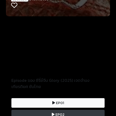
ชาที่ร่ำรวยล้นฟ้า อำนาจเทียบเท่าเจ้าครองแคว้น
Episode ของ ซีรี่ย์จีน Glory (2025) เจตจำนง
เกียรติยศ ซับไทย
EP01
EP02