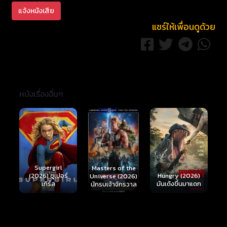
แจ้งหนังเสีย
แชร์ให้เพื่อนดูด้วย
หนังเรื่องอื่นๆ
Ready or Not 2:
Here I Come
S
Masters of the
์
Hungry (2026)
(2026) เกมพร้อม
(
Universe (2026)
มันเด้งขึ้นมาแดก
ตาย 2
นักรบเจ้าจักรวาล