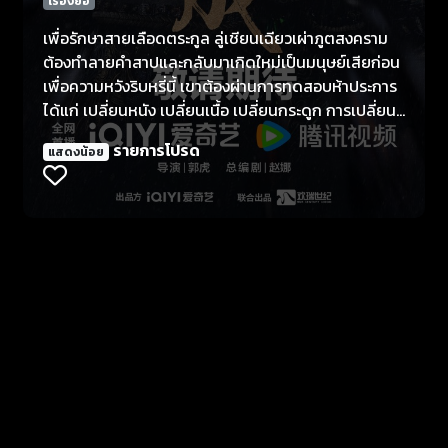
เรื่องย่อ
เพื่อรักษาสายเลือดตระกูล ลู่เชียนเฉียวเผ่าภูตสงคราม
ต้องทำลายคำสาปและกลับมาเกิดใหม่เป็นมนุษย์เสียก่อน
เพื่อความหวังริบหรี่นี้ เขาต้องผ่านการทดสอบห้าประการ
ได้แก่ เปลี่ยนหนัง เปลี่ยนเนื้อ เปลี่ยนกระดูก การเปลี่ยน
เลือด และเปลี่ยนหัวใจ เขาสวมรอยเป็น "ลู่หวยขุนนาง
รายการโปรด
แสดงน้อย
ทุจริต" และแต่งงานกับซินเหมยผู้บำเพ็ญเซียนที่มีชะตาจะ
นำเคราะห์ร้ายมาสู่สามี แต่กลับมีร่างกายเต๋าโดยกำเนิด
และรากวิญญาณที่เทพประทานให้ ในตอนแรกเขาคิดว่า
หลังจากถูกแล่เนื้อเถือหนัง เขาจะแกล้งตายและหลบหนี
ไปได้ โดยไม่พบซินเหมยอีกเลย แต่ภรรยาใหม่ที่ดูเหมือน
จะไร้พิษภัยคนนี้กลับพกมีดพกติดตัวอย่างไม่คาดคิด
และเดินทางไปยังเมืองหลวงเพียงลำพังเพื่อแก้แค้นและ
ล้างมลทินให้กับเขา การกระทำของซินเหมยดึงดูดให้
สำนักเซียนตามล่า บีบบังคับให้ลู่เชียนเฉียวต้องเข้ามา
ช่วย เผยให้เห็นตัวตนที่แท้จริงของเขา เมื่อรู้ตัวว่าถูก
หลอก ซินเหมยจึงโบกมีดลา ด้วยความสิ้นหวัง ลู่เชียน
เฉียวจึงลบความทรงจำของเธอ แต่แล้วทั้งสองก็พบกัน
อีกครั้งในหุบเขาฉงหลิง ชะตากรรมของพวกเขาก็ผูกพัน