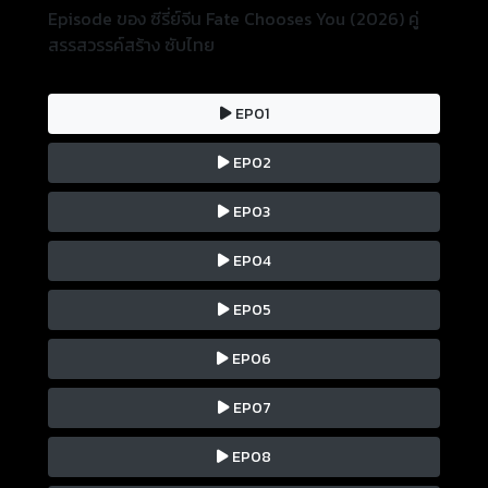
Episode ของ ซีรี่ย์จีน Fate Chooses You (2026) คู่
กันนับจากนั้น พวกเขาได้ประสบกับเหตุการณ์อันตราย
สรรสวรรค์สร้าง ซับไทย
ต่าง ๆ ร่วมกัน เช่น "ยาอมตะ" "สมาคมไร้เทียมทาน" และ
"สำนักแสงทอง" และเติบโตไปด้วยกัน
EP01
EP02
EP03
EP04
EP05
EP06
EP07
EP08