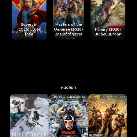
Ready or Not 2:
Here I Come
S
Masters of the
์
Hungry (2026)
(2026) เกมพร้อม
(
Universe (2026)
มันเด้งขึ้นมาแดก
ตาย 2
นักรบเจ้าจักรวาล
หนังอื่นๆ