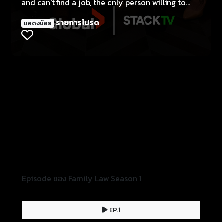
and can't find a job, the only person willing to
give her a chance is her estranged father, Harry
รายการโปรด
แสดงน้อย
Svensson , a family lawyer who works with his
other children, Daniel and Lucy whom she
doesn't know. She tries to make it work but she
and her father and siblings constantly clash. She
tries to repair her relationship with her husband
and her children. Especially her daughter.
Written by
Rcs0411@yahoo.com
Episode ของ Family Law Season 1
EP.1