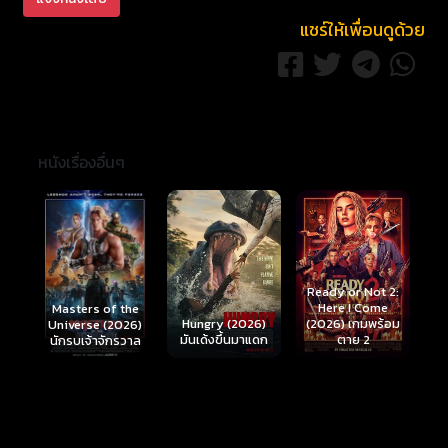
แชร์ให้เพื่อนดูด้วย
หนังเรื่องอื่นๆ
Ready or Not 2:
Here I Come
S
Masters of the
์
Hungry (2026)
(2026) เกมพร้อม
(
Universe (2026)
มันเด้งขึ้นมาแดก
ตาย 2
นักรบเจ้าจักรวาล