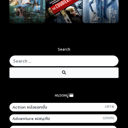
Search
หมวดหมู่
Action หนังแอคชั่น
(4174)
Adventure ผจญภัย
(2005)