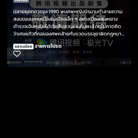
ปลายยุคทศวรรษ 1990 พบศพหญิงนิรนามทำลายความ
สงบของเขตเหมืองในเมืองเล็ก ๆ อย่างเมืองเฟิงหยาง
ตำรวจเฉินหงปิงได้เริ่มสืบสวนและค้นพบโดยไม่คาดคิด
ว่าเศษแก้วที่คอของศพคล้ายกับขวดบรรจุยาผิดกฎหมาย
ชนิดหนึ่งอย่างมาก เพื่อค้นหาความจริงและจับกุม
รายการโปรด
แสดงน้อย
ขบวนการค้ายา เฉินหงปิงกับเพื่อนร่วมงานจึงเริ่มสืบสวน
อย่างจริงจัง