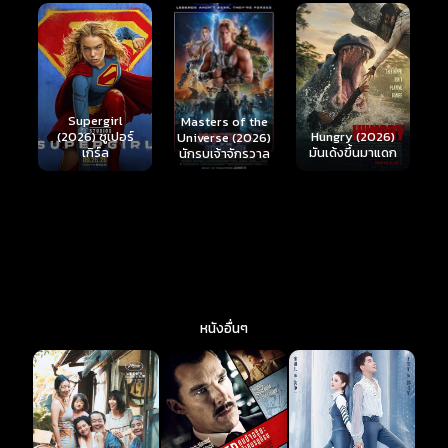
Ready or Not 2:
Here I Come
S
Masters of the
์
Hungry (2026)
(2026) เกมพร้อม
(
Universe (2026)
มันเด้งขึ้นมาแดก
ตาย 2
นักรบเจ้าจักรวาล
หนังอื่นๆ