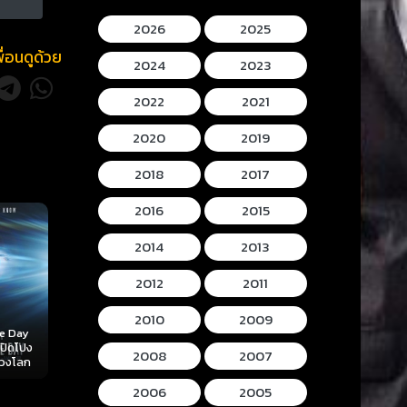
2026
2025
พื่อนดูด้วย
2024
2023
2022
2021
2020
2019
2018
2017
2016
2015
2014
2013
2012
2011
2010
2009
Mortal Kombat II
Lee Cronins
 (2026)
Hokum (2026) ห้อง
(2026) มอร์ทัล คอม
Mummy (2026
2008
2007
ลับ
กุมวิญญาณ
แบท 2
โครนิน เดอะ ม
2006
2005