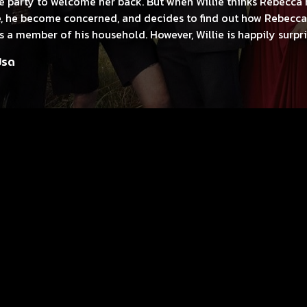
se party to welcome her back. But when Willie thinks Rebecca
re, he become concerned, and decides to find out how Rebecca
s a member of his household. However, Willie is happily surpr
cca is a real go-getter, much like him. Meanwhile, when Uncle
ปรด
s the help of Ms. Kay to take care of him, but when Si takes ov
 takes issue with his new houseguest. Written by Anonymous