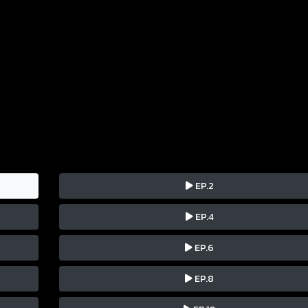
EP.2
EP.4
EP.6
EP.8