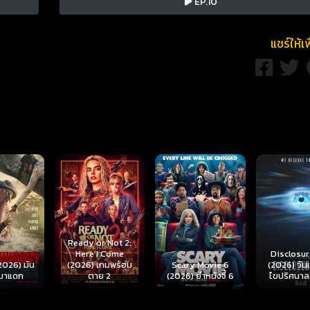
EP.10
แชร์ให้เ
r Not 2:
I Come
Disclosure Day
เกมพร้อม
Scary Movie 6
(2026) วันเปิดโปง
Backrooms
ย 2
(2026) ยำหนังจี้ 6
ไขปริศนาลวงโลก
นรกห้อง