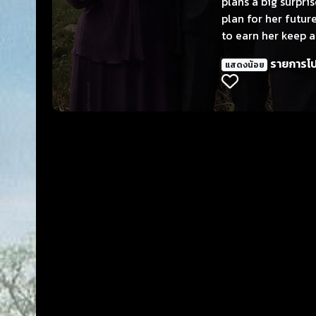
plans a big surpri
plan for her futu
to earn her keep a
discover that Rebe
รายการโ
แสดงน้อย
gets sick, he seek
living room, Phil