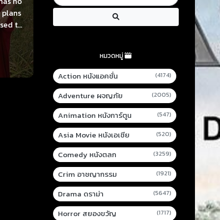
 has no
 plans
ised to
 Si
er her
หมวดหมู่
Action หนังแอคชั่น
(4174)
Adventure ผจญภัย
(2005)
Animation หนังการ์ตูน
(547)
Asia Movie หนังเอเชีย
(520)
Comedy หนังตลก
(3259)
Crim อาชญากรรม
(1921)
Drama ดราม่า
(5647)
Horror สยองขวัญ
(1717)