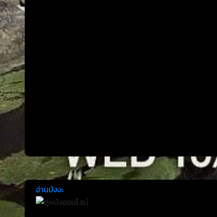
อ่านมังงะ