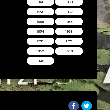
1960
1959
1958
1957
1956
1955
1954
1953
1952
1951
1950
1949
1948