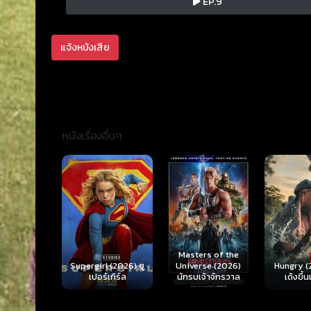
EP.9
แจ้งหนังเสีย
หนังเรื่องอื่นๆ
Ready o
Here 
Masters of the
rl (2026) ซู
Hungry (2026) มัน
(2026) 
Universe (2026)
ร์เกิร์ล
เด้งขึ้นมาแดก
ตา
นักรบเจ้าจักรวาล