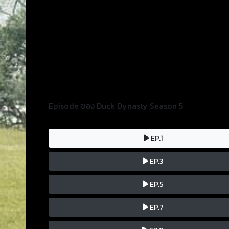
Episode ของ Duck Dynasty Season 5
EP.1
EP.3
EP.5
EP.7