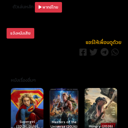
ตัวเล่นหลัก
พากย์ไทย
แจ้งหนังเสีย
แชร์ให้เพื่อนดูด้วย
หนังเรื่องอื่นๆ
Ready or Not 2:
Here I Come
S
Masters of the
์
Hungry (2026)
(2026) เกมพร้อม
(
Universe (2026)