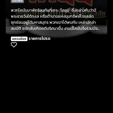
เรื่องย่อ
พวกโคนันมาพักร้อนกันที่เกาะ ‘โคอุมิ’ ซึ่งกล่าวกันว่ามี
พระราชวังใต้ทะเล หรือตำนานแห่งขุมทรัพย์โจรสลัด
ซุกซ่อนอยู่ใต้มหาสมุทร พวกเขาได้พบกับ เหล่านักล่า
สมบัติ แต่กลับเกิดคดีปริศนาขึ้น งานนี้โคนันจึงร่วมมือ
กับ ไฮบาระ ไอเพื่อสืบหาความจริงในกลุ่มนักล่า
รายการโปรด
แสดงน้อย