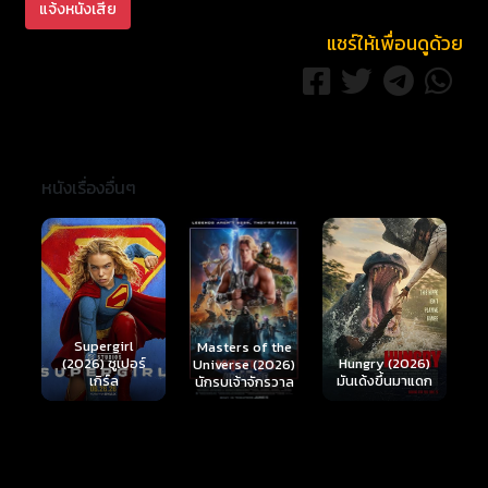
แจ้งหนังเสีย
แชร์ให้เพื่อนดูด้วย
หนังเรื่องอื่นๆ
Ready or Not 2:
Here I Come
S
Masters of the
์
Hungry (2026)
(2026) เกมพร้อม
(
Universe (2026)
มันเด้งขึ้นมาแดก
ตาย 2
นักรบเจ้าจักรวาล