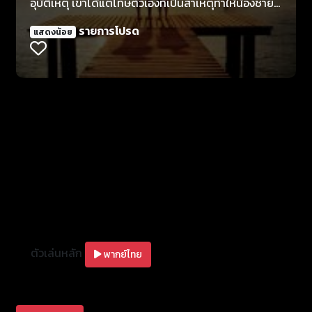
อุบัติเหตุ เขาได้แต่โทษตัวเองที่เป็นสาเหตุทำให้น้องชาย
ต้องเสียชีวิต Charlie จะต้องเอาชนะความโศรกเศร้านี้ไป
รายการโปรด
แสดงน้อย
ให้ได้ เมื่อ Charlie ได้พบว่าเขาสามารถสัมผัสกับ
วิญญาณของน้องชายที่สุสาน Charlie สัญญาว่าจะรัก
น้องคนนี้และดูแลตลอดไป แต่เมื่อมี Tess Carroll
(Amanda Crew) หญิงสาวเข้ามาในชีวิตของ Charlie
จนก่อเกิดความรักของชายหนุ่มและหญิงสาวเกิดขึ้น งาน
นี้ Charlie จะต้องเลือกระหว่างการสัญญาที่มีให้ไว้กับน้อง
ชายและคนรักอย่างหลีกเลี่ยงไม่ได้
ตัวเล่นหลัก
พากย์ไทย