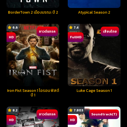
BorderTown 2 เมืองมรณะ ปี 2
Atypical Season 2
6.6
7.4
ซาวด์แทรค
เสียงไทย
HD
FullHD
Iron Fist Season 1 ไอรอน ฟิสต์
Luke Cage Season 1
ปี 1
8.2
7.803
ซาวด์แทรค
Soundtrack(T)
HD
HD