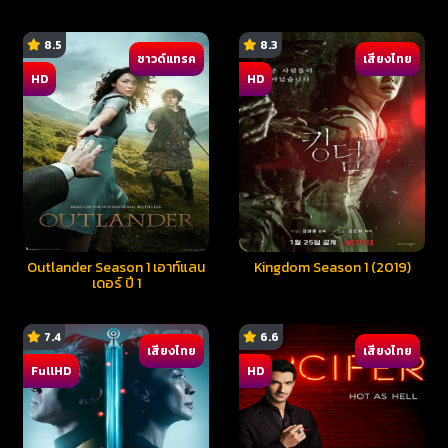
8.5
8.3
ซาวด์แทรค
เสียงไทย
HD
HD
Outlander Season 1 เอาท์แลน
Kingdom Season 1 (2019)
เดอร์ ปี 1
7.4
6.6
เสียงไทย
เสียงไทย
FullHD
HD