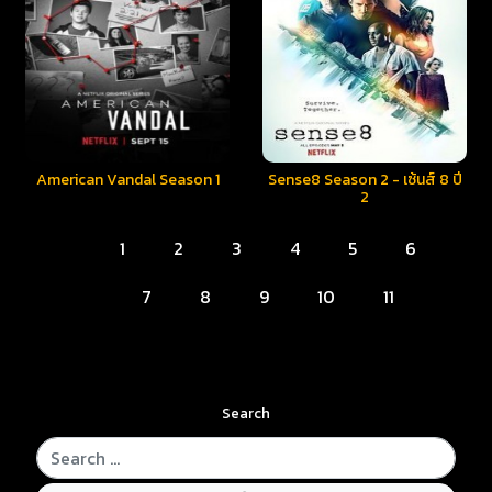
American Vandal Season 1
Sense8 Season 2 - เซ้นส์ 8 ปี
2
1
2
3
4
5
6
7
8
9
10
11
Search