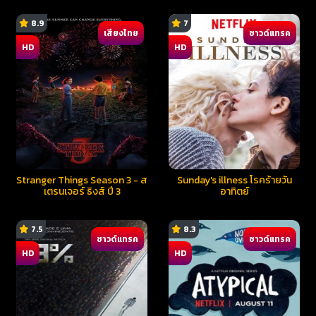
8.9
7
เสียงไทย
ซาวด์แทรค
HD
HD
Stranger Things Season 3 - ส
Sunday's illness โรคร้ายวัน
เตรนเจอร์ ธิงส์ ปี 3
อาทิตย์
7.5
8.3
ซาวด์แทรค
ซาวด์แทรค
HD
HD